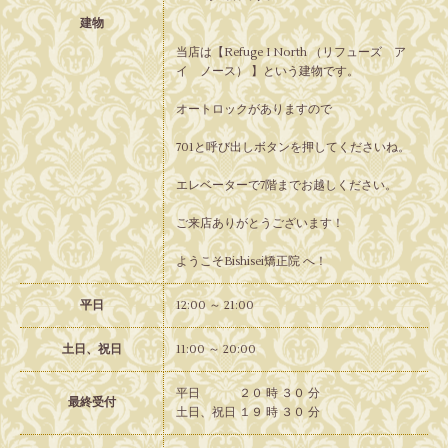
建物
当店は【Refuge I North （リフューズ ア
イ ノース） 】という建物です。
オートロックがありますので
701と呼び出しボタンを押してくださいね。
エレベーターで7階までお越しください。
ご来店ありがとうございます！
ようこそBishisei矯正院 へ！
平日
12:00 ～ 21:00
土日、祝日
11:00 ～ 20:00
平日 ２０ 時 ３０ 分
最終受付
土日、祝日 １９ 時 ３０ 分