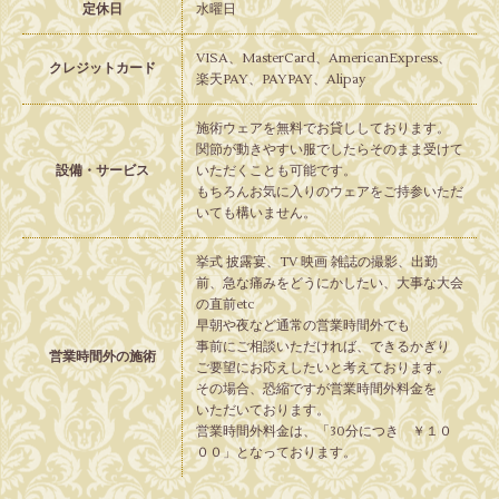
定休日
水曜日
VISA、MasterCard、AmericanExpress、
クレジットカード
楽天PAY、PAYPAY、Alipay
施術ウェアを無料でお貸ししております。
関節が動きやすい服でしたらそのまま受けて
設備・サービス
いただくことも可能です。
もちろんお気に入りのウェアをご持参いただ
いても構いません。
挙式 披露宴、TV 映画 雑誌の撮影、出勤
前、急な痛みをどうにかしたい、大事な大会
の直前etc
早朝や夜など通常の営業時間外でも
事前にご相談いただければ、できるかぎり
営業時間外の施術
ご要望にお応えしたいと考えております。
その場合、恐縮ですが営業時間外料金を
いただいております。
営業時間外料金は、「30分につき ￥１０
００」となっております。