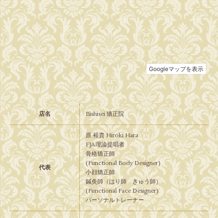
店名
Bishisei 矯正院
原 裕貴 Hiroki Hara
FJA理論提唱者
骨格矯正師
(Functional Body Designer)
代表
小顔矯正師
鍼灸師（はり師 きゅう師）
(Functional Face Designer)
パーソナルトレーナー